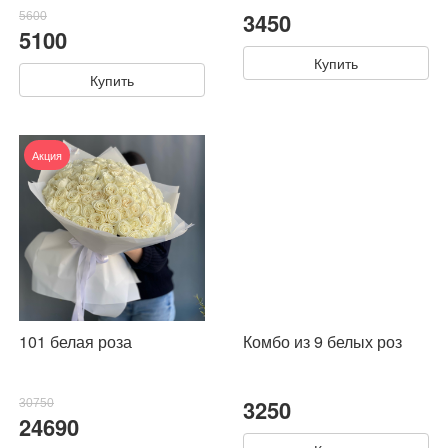
3450
5600
5100
Купить
Купить
Акция
101 белая роза
Комбо из 9 белых роз
3250
30750
24690