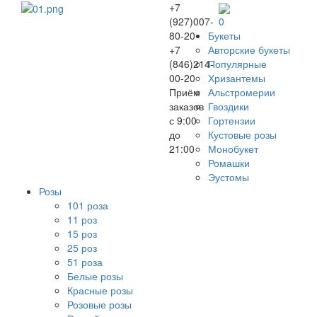
+7
(927)007-
0
80-20
Букеты
+7
Авторские букеты
(846)214-
Популярные
00-20
Хризантемы
Приём
Альстромерии
заказов
Гвоздики
с 9:00
Гортензии
до
Кустовые розы
21:00
Монобукет
Ромашки
Эустомы
Розы
101 роза
11 роз
15 роз
25 роз
51 роза
Белые розы
Красные розы
Розовые розы