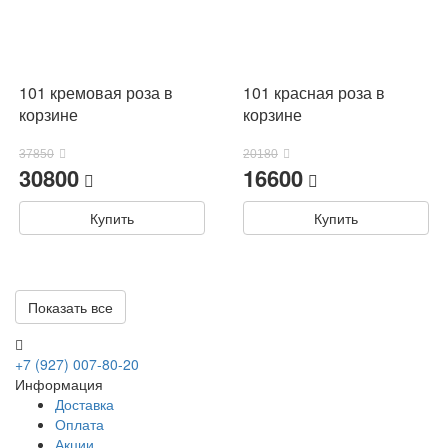
101 кремовая роза в
101 красная роза в
корзине
корзине
37850
20180
30800
16600
Купить
Купить
Показать все
Цветы в корзине с доставкой 
Цветочная корзина — это готовая композиция, которую удобно да
+7 (927) 007-80-20
Информация
Какие корзины доступны в 10
Доставка
Оплата
Акции
Мы оформляем корзины с розами, гортензиями, эустомами, хриз