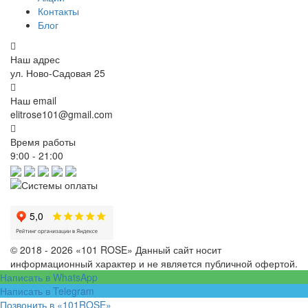
Контакты
композиции в светлых, ярких и пастельных оттенках,
Блог
вау-корзины на 101 розу,
нежные миксы с кустовыми розами и хлопком,
Наш адрес
универсальные варианты для дома, праздника, сюрприза.
ул. Ново-Садовая 25
Почему выбирают 101 ROSE
Наш email
elitrose101@gmail.com
Все цветы — свежие, только с поставки. Мы оформляем корзины 
Закажите корзину с цветами на сайте 101 ROSE — мы соберём и 
Время работы
9:00 - 21:00
© 2018 - 2026 «101 ROSE»
Данный сайт носит
информационный характер и не является публичной офертой.
Написать в WhatsApp
Написать в Telegram
Позвонить в «101ROSE»