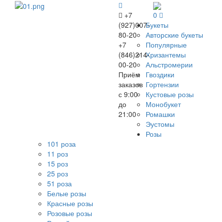
+7
0
(927)007-
Букеты
80-20
Авторские букеты
+7
Популярные
(846)214-
Хризантемы
00-20
Альстромерии
Приём
Гвоздики
заказов
Гортензии
с 9:00
Кустовые розы
до
Монобукет
21:00
Ромашки
Эустомы
Розы
101 роза
11 роз
15 роз
25 роз
51 роза
Белые розы
Красные розы
Розовые розы