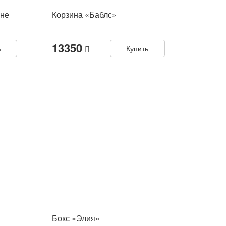
ине
Корзина «Баблс»
13350
ь
Купить
Бокс «Элия»