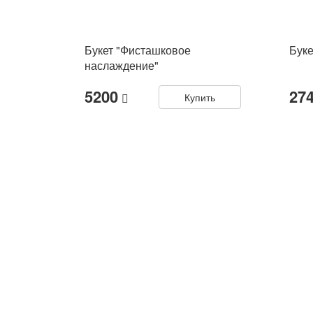
Букет "Фисташковое
Буке
наслаждение"
5200
27
Купить