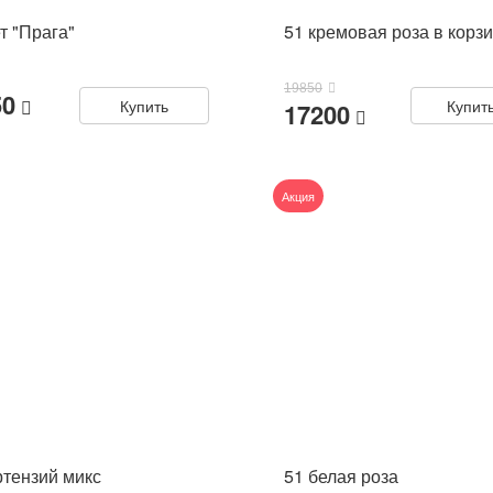
т "Прага"
51 кремовая роза в корз
19850
50
Купить
Купит
17200
Акция
ртензий микс
51 белая роза