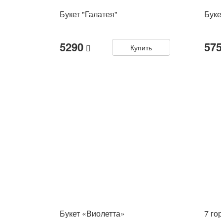
Букет "Галатея"
Буке
5290
57
Купить
Букет «Виолетта»
7 го