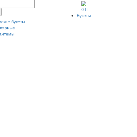
0
Букеты
рские букеты
лярные
антемы