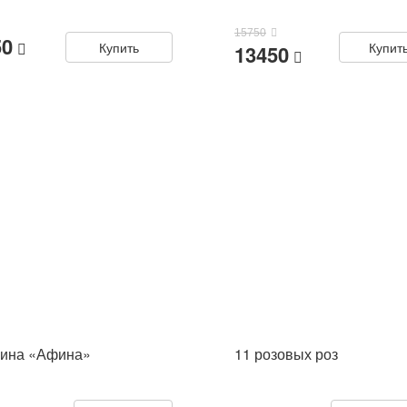
15750
50
Купить
Купит
13450
зина «Афина»
11 розовых роз