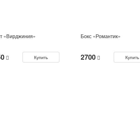
ет «Вирджиния»
Бокс «Романтик»
50
2700
Купить
Купить