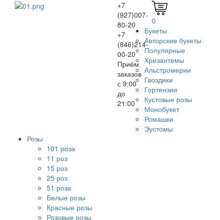
+7
(927)007-
0
80-20
Букеты
+7
Авторские букеты
(846)214-
Популярные
00-20
Хризантемы
Приём
Альстромерии
заказов
Гвоздики
с 9:00
Гортензии
до
Кустовые розы
21:00
Монобукет
Ромашки
Эустомы
Розы
101 роза
11 роз
15 роз
25 роз
51 роза
Белые розы
Красные розы
Розовые розы