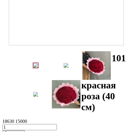
101
красная
роза (40
см)
18630
15000