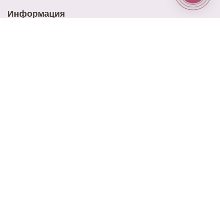
Информация
Доставка
Оплата
Акции
Контакты
Блог
Наш адрес
ул. Ново-Садовая 25
Наш email
elitrose101@gmail.com
Время работы
9:00 - 21:00