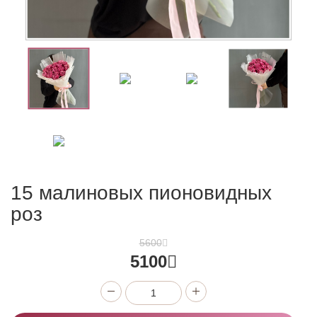
15 малиновых пионовидных
роз
5600
5100