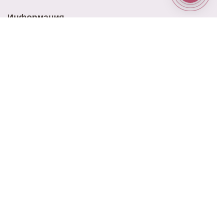
Информация
Доставка
Оплата
Акции
Контакты
Блог
Наш адрес
ул. Ново-Садовая 25
Наш email
elitrose101@gmail.com
Время работы
9:00 - 21:00