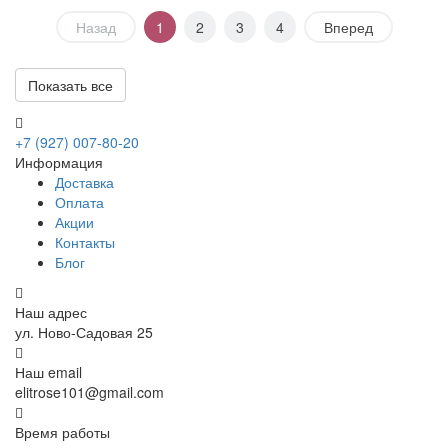
Назад
1
2
3
4
Вперед
Показать все
Цветы для сестры — душевно
Сестре можно подарить букет просто так — без повода. В 101 RO
+7 (927) 007-80-20
Информация
Прикрепим открытку, отправим фото перед доставкой и начислим
Доставка
Оплата
Акции
Контакты
Блог
Наш адрес
ул. Ново-Садовая 25
Наш email
elitrose101@gmail.com
Время работы