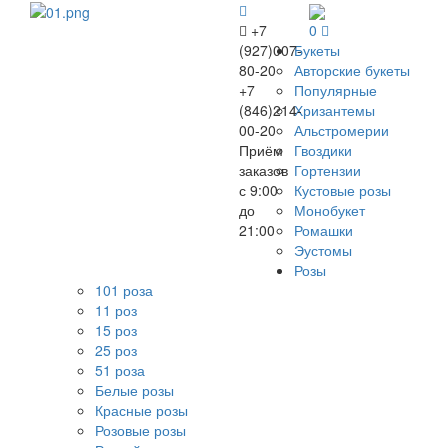
+7
0
(927)007-
Букеты
80-20
Авторские букеты
+7
Популярные
(846)214-
Хризантемы
00-20
Альстромерии
Приём
Гвоздики
заказов
Гортензии
с 9:00
Кустовые розы
до
Монобукет
21:00
Ромашки
Эустомы
Розы
101 роза
11 роз
15 роз
25 роз
51 роза
Белые розы
Красные розы
Розовые розы