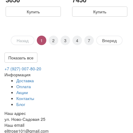
Купить
Купить
Назад
1
2
3
4
7
Вперед
Показать все
Букеты для ваших близких
+7 (927) 007-80-20
Иногда важен не повод, а человек. В 101 ROSE вы можете выбра
Информация
Доставка
Кому можно подарить цветы из
Оплата
Акции
Контакты
Для жены или девушки
— роскошные букеты с розами Кви
Блог
Для мамы
— нежные и тёплые сочетания: кустовые розы, г
Для подруги
— светлые букеты без намёков, с ромашками
Наш адрес
Для коллеги или учителя
— лаконичные хризантемы, эуст
ул. Ново-Садовая 25
Для ребёнка
— милые букеты комплименты в коробке или
Наш email
elitrose101@gmail.com