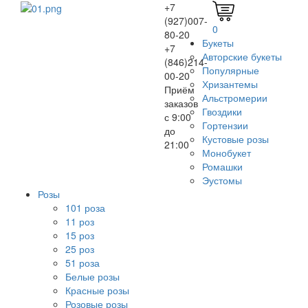
+7
(927)007-
0
80-20
Букеты
+7
Авторские букеты
(846)214-
Популярные
00-20
Хризантемы
Приём
Альстромерии
заказов
Гвоздики
с 9:00
Гортензии
до
Кустовые розы
21:00
Монобукет
Ромашки
Эустомы
Розы
101 роза
11 роз
15 роз
25 роз
51 роза
Белые розы
Красные розы
Розовые розы