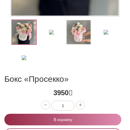
Бокс «Просекко»
3950
В корзину