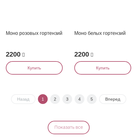
Моно розовых гортензий
Моно белых гортензий
2200
2200
Купить
Купить
Назад
1
2
3
4
5
Вперед
Показать все
ПОЧЕМУ СТОИТ ЗАКАЗАТЬ БУКЕТ В 10