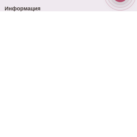
Информация
Доставка
Оплата
Акции
Контакты
Блог
Наш адрес
ул. Ново-Садовая 25
Наш email
elitrose101@gmail.com
Время работы
9:00 - 21:00