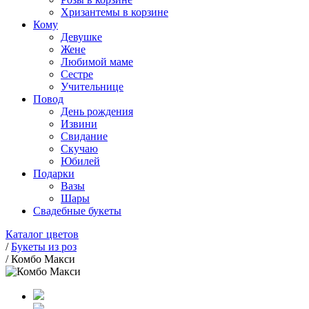
Хризантемы в корзине
Кому
Девушке
Жене
Любимой маме
Сестре
Учительнице
Повод
День рождения
Извини
Свидание
Скучаю
Юбилей
Подарки
Вазы
Шары
Свадебные букеты
Каталог цветов
/
Букеты из роз
/
Комбо Макси