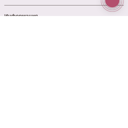
Информация
Доставка
Оплата
Акции
Контакты
Блог
Наш адрес
ул. Ново-Садовая 25
Наш email
elitrose101@gmail.com
Время работы
9:00 - 21:00