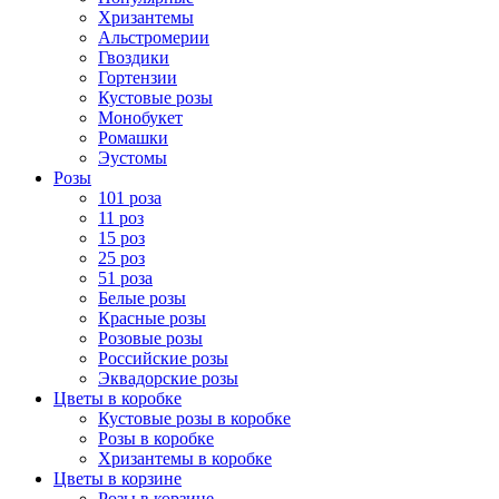
Хризантемы
Альстромерии
Гвоздики
Гортензии
Кустовые розы
Монобукет
Ромашки
Эустомы
Розы
101 роза
11 роз
15 роз
25 роз
51 роза
Белые розы
Красные розы
Розовые розы
Российские розы
Эквадорские розы
Цветы в коробке
Кустовые розы в коробке
Розы в коробке
Хризантемы в коробке
Цветы в корзине
Розы в корзине