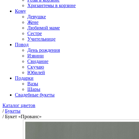
Хризантемы в корзине
Кому
Девушке
Жене
Любимой маме
Сестре
Учительнице
Повод
День рождения
Извини
Свидание
Скучаю
Юбилей
Подарки
Вазы
Шары
Свадебные букеты
Каталог цветов
/
Букеты
/
Букет «Прованс»