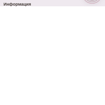
Информация
Доставка
Оплата
Акции
Контакты
Блог
Наш адрес
ул. Ново-Садовая 25
Наш email
elitrose101@gmail.com
Время работы
9:00 - 21:00