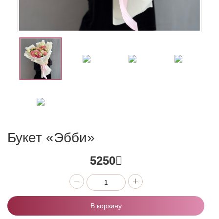
Букет «Эбби»
5250
В корзину