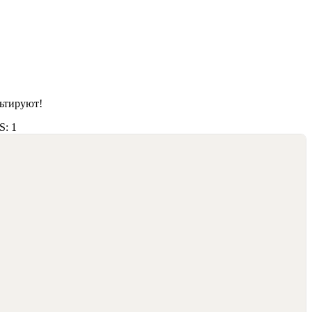
ьтируют!
S: 1