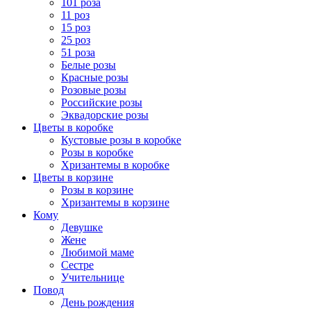
101 роза
11 роз
15 роз
25 роз
51 роза
Белые розы
Красные розы
Розовые розы
Российские розы
Эквадорские розы
Цветы в коробке
Кустовые розы в коробке
Розы в коробке
Хризантемы в коробке
Цветы в корзине
Розы в корзине
Хризантемы в корзине
Кому
Девушке
Жене
Любимой маме
Сестре
Учительнице
Повод
День рождения