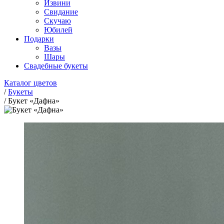
Извини
Свидание
Скучаю
Юбилей
Подарки
Вазы
Шары
Свадебные букеты
Каталог цветов
/
Букеты
/
Букет «Дафна»