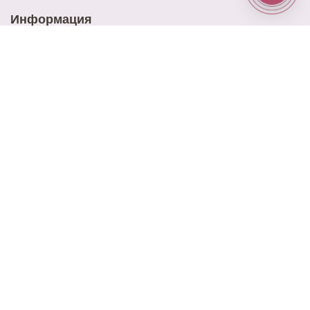
Информация
Доставка
Оплата
Акции
Контакты
Блог
Наш адрес
ул. Ново-Садовая 25
Наш email
elitrose101@gmail.com
Время работы
9:00 - 21:00