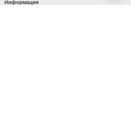
Информация
Доставка
Оплата
Акции
Контакты
Блог
Наш адрес
ул. Ново-Садовая 25
Наш email
elitrose101@gmail.com
Время работы
9:00 - 21:00