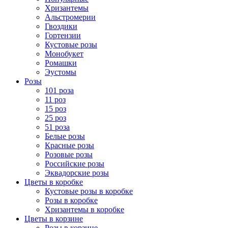
Хризантемы
Альстромерии
Гвоздики
Гортензии
Кустовые розы
Монобукет
Ромашки
Эустомы
Розы
101 роза
11 роз
15 роз
25 роз
51 роза
Белые розы
Красные розы
Розовые розы
Российские розы
Эквадорские розы
Цветы в коробке
Кустовые розы в коробке
Розы в коробке
Хризантемы в коробке
Цветы в корзине
Розы в корзине