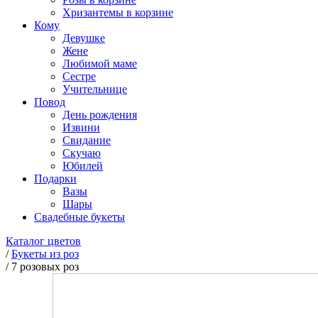
Хризантемы в корзине
Кому
Девушке
Жене
Любимой маме
Сестре
Учительнице
Повод
День рождения
Извини
Свидание
Скучаю
Юбилей
Подарки
Вазы
Шары
Свадебные букеты
Каталог цветов
/
Букеты из роз
/
7 розовых роз