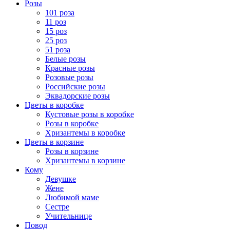
Розы
101 роза
11 роз
15 роз
25 роз
51 роза
Белые розы
Красные розы
Розовые розы
Российские розы
Эквадорские розы
Цветы в коробке
Кустовые розы в коробке
Розы в коробке
Хризантемы в коробке
Цветы в корзине
Розы в корзине
Хризантемы в корзине
Кому
Девушке
Жене
Любимой маме
Сестре
Учительнице
Повод