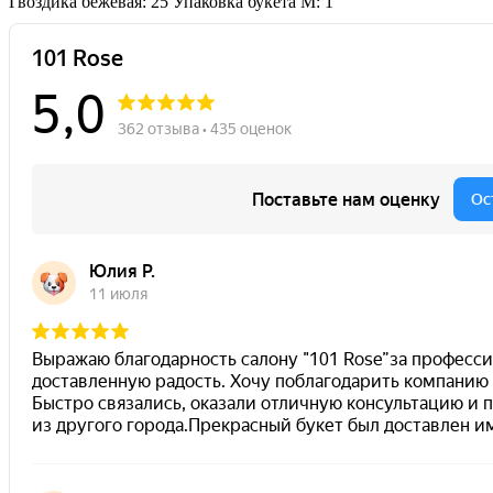
Гвоздика бежевая: 25
Упаковка букета M: 1