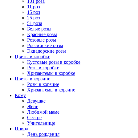
101 роза
11 роз
15 роз
25 роз
51 роза
Белые розы
Красные розы
Розовые розы
Российские розы
Эквадорские розы
Цветы в коробке
Кустовые розы в коробке
Розы в коробке
Хризантемы в коробке
Цветы в корзине
Розы в корзине
Хризантемы в корзине
Кому
Девушке
Жене
Любимой маме
Сестре
Учительнице
Повод
День рождения