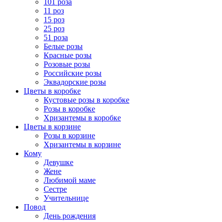
101 роза
11 роз
15 роз
25 роз
51 роза
Белые розы
Красные розы
Розовые розы
Российские розы
Эквадорские розы
Цветы в коробке
Кустовые розы в коробке
Розы в коробке
Хризантемы в коробке
Цветы в корзине
Розы в корзине
Хризантемы в корзине
Кому
Девушке
Жене
Любимой маме
Сестре
Учительнице
Повод
День рождения