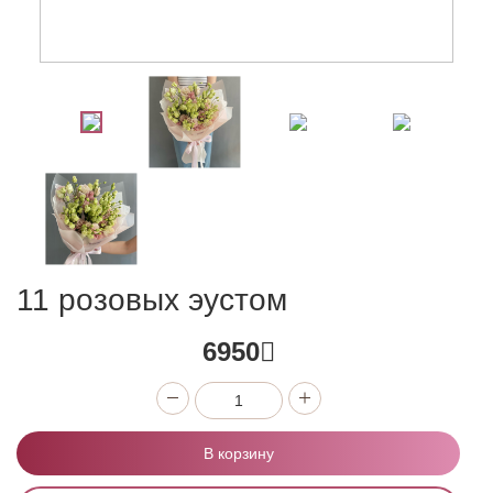
11 розовых эустом
6950
В корзину