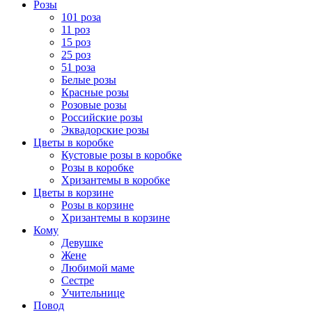
Розы
101 роза
11 роз
15 роз
25 роз
51 роза
Белые розы
Красные розы
Розовые розы
Российские розы
Эквадорские розы
Цветы в коробке
Кустовые розы в коробке
Розы в коробке
Хризантемы в коробке
Цветы в корзине
Розы в корзине
Хризантемы в корзине
Кому
Девушке
Жене
Любимой маме
Сестре
Учительнице
Повод