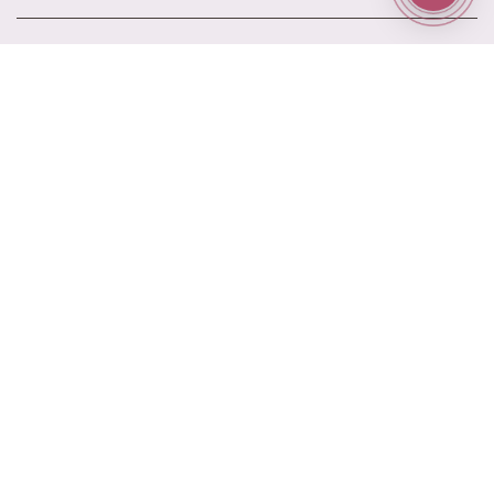
Информация
Доставка
Оплата
Акции
Контакты
Блог
Наш адрес
ул. Ново-Садовая 25
Наш email
elitrose101@gmail.com
Время работы
9:00 - 21:00