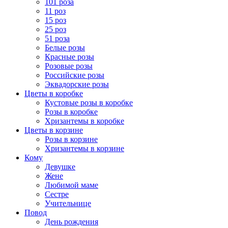
101 роза
11 роз
15 роз
25 роз
51 роза
Белые розы
Красные розы
Розовые розы
Российские розы
Эквадорские розы
Цветы в коробке
Кустовые розы в коробке
Розы в коробке
Хризантемы в коробке
Цветы в корзине
Розы в корзине
Хризантемы в корзине
Кому
Девушке
Жене
Любимой маме
Сестре
Учительнице
Повод
День рождения