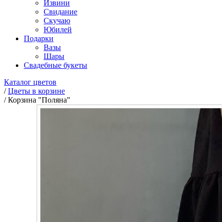
Извини
Свидание
Скучаю
Юбилей
Подарки
Вазы
Шары
Свадебные букеты
Каталог цветов
/
Цветы в корзине
/
Корзина "Поляна"