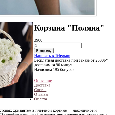
Корзина "Поляна"
3900
В корзину
Написать в Telegram
Бесплатная доставка при заказе от 2500р*
доставим за 90 минут
Начислим 195 бонусов
Описание
Доставка
Состав
Отзывы
Оплата
стовых хризантем в плетёной корзине — лаконичное и
Не требует вазы, удобно дарить при встрече или отправить с