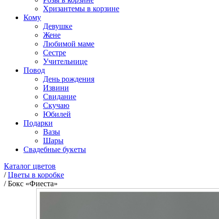
Хризантемы в корзине
Кому
Девушке
Жене
Любимой маме
Сестре
Учительнице
Повод
День рождения
Извини
Свидание
Скучаю
Юбилей
Подарки
Вазы
Шары
Свадебные букеты
Каталог цветов
/
Цветы в коробке
/
Бокс «Фиеста»