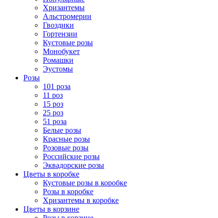
Хризантемы
Альстромерии
Гвоздики
Гортензии
Кустовые розы
Монобукет
Ромашки
Эустомы
Розы
101 роза
11 роз
15 роз
25 роз
51 роза
Белые розы
Красные розы
Розовые розы
Российские розы
Эквадорские розы
Цветы в коробке
Кустовые розы в коробке
Розы в коробке
Хризантемы в коробке
Цветы в корзине
Розы в корзине