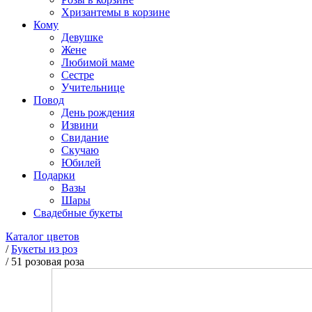
Хризантемы в корзине
Кому
Девушке
Жене
Любимой маме
Сестре
Учительнице
Повод
День рождения
Извини
Свидание
Скучаю
Юбилей
Подарки
Вазы
Шары
Свадебные букеты
Каталог цветов
/
Букеты из роз
/
51 розовая роза