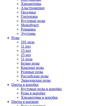
Хризантемы
Альстромерии
Гвоздики
Гортензии
Кустовые розы
Монобукет
Ромашки
Эустомы
Розы
101 роза
11 роз
15 роз
25 роз
51 роза
Белые розы
Красные розы
Розовые розы
Российские розы
Эквадорские розы
Цветы в коробке
Кустовые розы в коробке
Розы в коробке
Хризантемы в коробке
Цветы в корзине
Розы в корзине