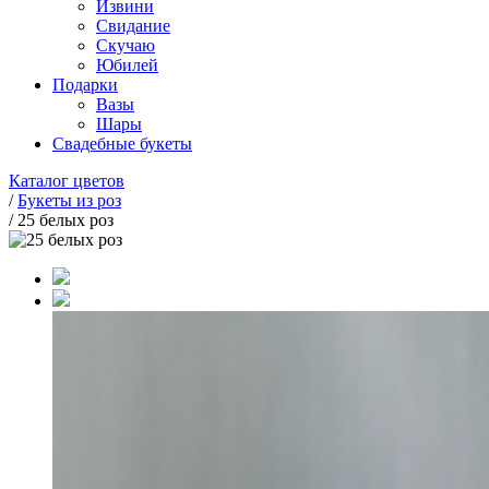
Извини
Свидание
Скучаю
Юбилей
Подарки
Вазы
Шары
Свадебные букеты
Каталог цветов
/
Букеты из роз
/
25 белых роз