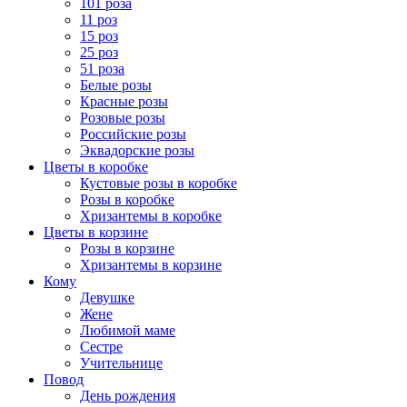
101 роза
11 роз
15 роз
25 роз
51 роза
Белые розы
Красные розы
Розовые розы
Российские розы
Эквадорские розы
Цветы в коробке
Кустовые розы в коробке
Розы в коробке
Хризантемы в коробке
Цветы в корзине
Розы в корзине
Хризантемы в корзине
Кому
Девушке
Жене
Любимой маме
Сестре
Учительнице
Повод
День рождения