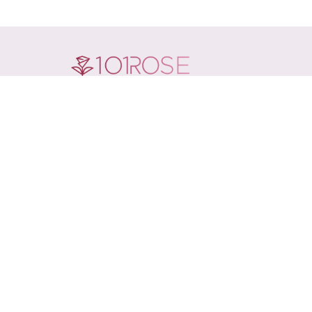
Каталог
Инфо
Букеты
Доставк
Розы
Оплата
Цветы в коробке
Акции
Цветы в корзине
Контакт
Кому
Блог
Повод
Подарки
Свадебные букеты