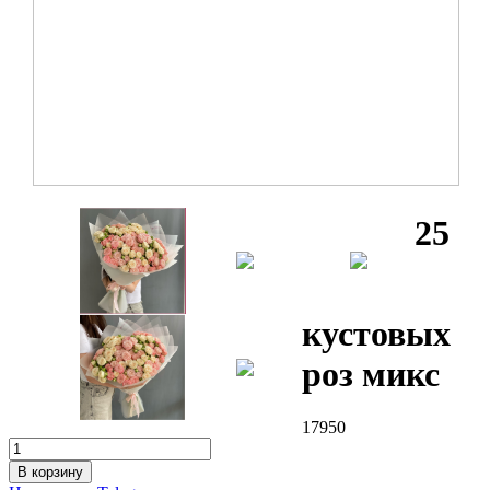
25
кустовых
роз микс
17950
В корзину