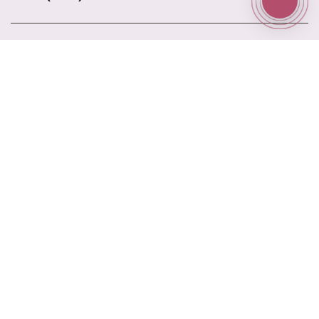
Информация
Доставка
Оплата
Акции
Контакты
Блог
Наш адрес
ул. Ново-Садовая 25
Наш email
elitrose101@gmail.com
Время работы
9:00 - 21:00