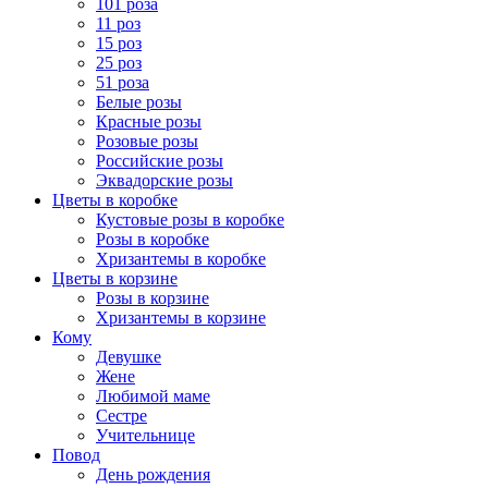
101 роза
11 роз
15 роз
25 роз
51 роза
Белые розы
Красные розы
Розовые розы
Российские розы
Эквадорские розы
Цветы в коробке
Кустовые розы в коробке
Розы в коробке
Хризантемы в коробке
Цветы в корзине
Розы в корзине
Хризантемы в корзине
Кому
Девушке
Жене
Любимой маме
Сестре
Учительнице
Повод
День рождения