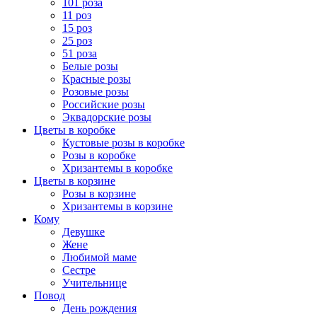
101 роза
11 роз
15 роз
25 роз
51 роза
Белые розы
Красные розы
Розовые розы
Российские розы
Эквадорские розы
Цветы в коробке
Кустовые розы в коробке
Розы в коробке
Хризантемы в коробке
Цветы в корзине
Розы в корзине
Хризантемы в корзине
Кому
Девушке
Жене
Любимой маме
Сестре
Учительнице
Повод
День рождения