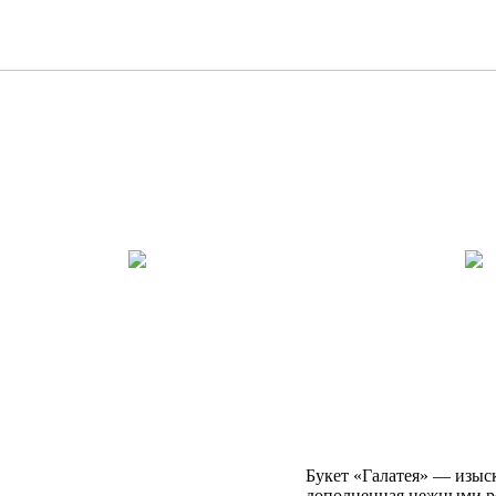
Букет «Галатея» — изыск
дополненная нежными р