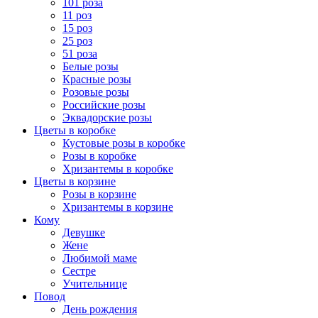
101 роза
11 роз
15 роз
25 роз
51 роза
Белые розы
Красные розы
Розовые розы
Российские розы
Эквадорские розы
Цветы в коробке
Кустовые розы в коробке
Розы в коробке
Хризантемы в коробке
Цветы в корзине
Розы в корзине
Хризантемы в корзине
Кому
Девушке
Жене
Любимой маме
Сестре
Учительнице
Повод
День рождения