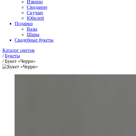
Извини
Свидание
Скучаю
Юбилей
Подарки
Вазы
Шары
Свадебные букеты
Каталог цветов
/
Букеты
/
Букет «Черри»