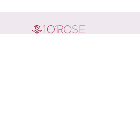
Каталог
Инфо
Букеты
Доставк
Розы
Оплата
Цветы в коробке
Акции
Цветы в корзине
Контакт
Кому
Блог
Повод
Подарки
Свадебные букеты